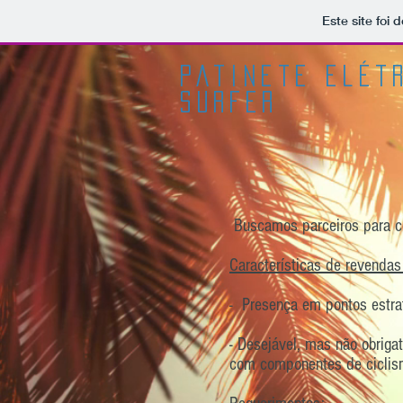
Este site foi
patinete elÉt
SURFER
Buscamos parceiros para c
Características de revendas
- Presença em pontos estrat
- Desejável, mas não obrigat
com componentes de ciclism