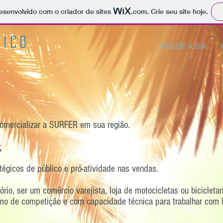
 desenvolvido com o criador de sites
.com
. Crie seu site hoje.
rico
ACELERE A SUA
omercializar a SURFER em sua região.
:
égicos de público e pró-atividade nas vendas.
ório, ser um comércio varejista, loja de motocicletas ou bicicletar
o de competição e com capacidade técnica para trabalhar com bic